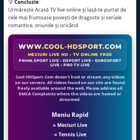
💡
Concluzie
Urmărește Acasă TV live online și lasă-te purtat de
cele mai frumoase povești de dragoste și seriale
romantice, oriunde și oricând.
WWW.COOL-HDSPORT.COM
MECIURI LIVE HD • TV ONLINE FREE
PRIMA SPORT LIVE • DSPORT LIVE • EUROSPORT
LIVE • PRO TV LIVE
Cool-HDSport.Com doesn't host or stream any videos
on our servers. All videos found on our site are found
freely available around the web. Please address all
DMCA Complaints where the videos are hosted or
streamed.
Meniu Rapid
» Meciuri Live
» Tennis Live