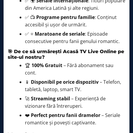
✅ 🌍
Seriale internaționale
: Titluri populare
din America Latină și alte regiuni.
✅ 📺
Programe pentru familie
: Conținut
accesibil și ușor de urmărit.
✅ ⭐
Maratoane de seriale
: Episoade
consecutive pentru fanii genului romantic.
🎯 De ce să urmărești Acasă TV Live Online pe
site-ul nostru?
🏆
100% Gratuit
– Fără abonament sau
cont.
📱
Disponibil pe orice dispozitiv
– Telefon,
tabletă, laptop, smart TV.
🚀
Streaming stabil
– Experiență de
vizionare fără întreruperi.
❤️
Perfect pentru fanii dramelor
– Seriale
romantice și povești captivante.