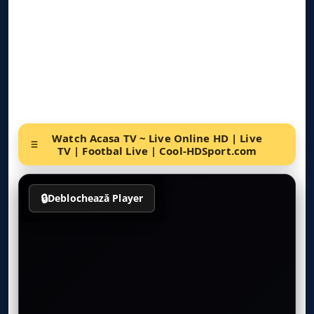
Watch Acasa TV ~ Live Online HD | Live
TV | Footbal Live | Cool-HDSport.com
🔒
Deblochează Player