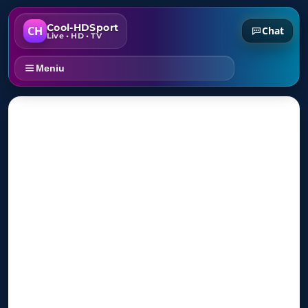
Cool-HDSport
CH
Chat
Live • HD • TV
Meniu