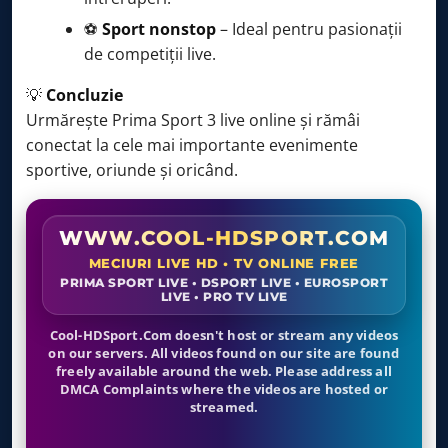
⚽
Sport nonstop
– Ideal pentru pasionații
de competiții live.
💡
Concluzie
Urmărește Prima Sport 3 live online și rămâi
conectat la cele mai importante evenimente
sportive, oriunde și oricând.
WWW.COOL-HDSPORT.COM
MECIURI LIVE HD • TV ONLINE FREE
PRIMA SPORT LIVE • DSPORT LIVE • EUROSPORT
LIVE • PRO TV LIVE
Cool-HDSport.Com doesn't host or stream any videos
on our servers. All videos found on our site are found
freely available around the web. Please address all
DMCA Complaints where the videos are hosted or
streamed.