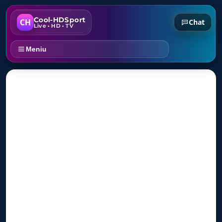
Cool-HDSport
CH
Chat
Live • HD • TV
Meniu