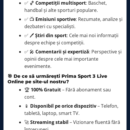
✅ 🏀
Competiții multisport
: Baschet,
handbal și alte sporturi populare.
✅ 📺
Emisiuni sportive
: Rezumate, analize și
dezbateri cu specialiști.
✅ 🖊️
Știri din sport
: Cele mai noi informații
despre echipe și competiții.
✅ 🎤
Comentarii și expertiză
: Perspective și
opinii despre cele mai importante
evenimente.
🎯 De ce să urmărești Prima Sport 3 Live
Online pe site-ul nostru?
🏆
100% Gratuit
– Fără abonament sau
cont.
📱
Disponibil pe orice dispozitiv
– Telefon,
tabletă, laptop, smart TV.
🚀
Streaming stabil
– Vizionare fluentă fără
întreruperi.