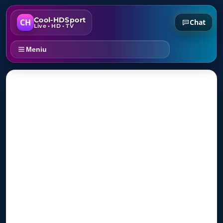
Cool-HDSport
CH
Chat
Live • HD • TV
Meniu