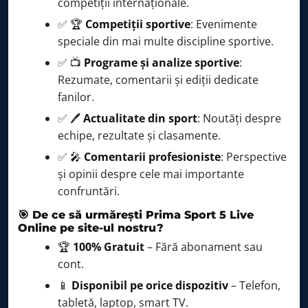
competiții internaționale.
✅ 🏆
Competiții sportive
: Evenimente
speciale din mai multe discipline sportive.
✅ 📺
Programe și analize sportive
:
Rezumate, comentarii și ediții dedicate
fanilor.
✅ 🖊️
Actualitate din sport
: Noutăți despre
echipe, rezultate și clasamente.
✅ 🎤
Comentarii profesioniste
: Perspective
și opinii despre cele mai importante
confruntări.
🎯 De ce să urmărești Prima Sport 5 Live
Online pe site-ul nostru?
🏆
100% Gratuit
– Fără abonament sau
cont.
📱
Disponibil pe orice dispozitiv
– Telefon,
tabletă, laptop, smart TV.