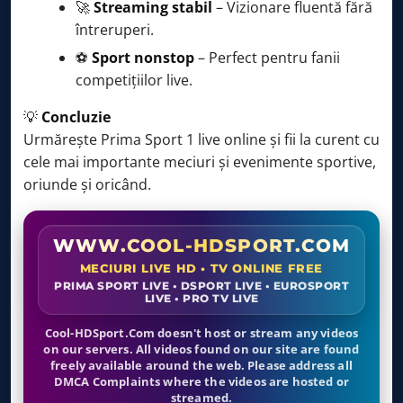
🚀
Streaming stabil
– Vizionare fluentă fără
întreruperi.
⚽
Sport nonstop
– Perfect pentru fanii
competițiilor live.
💡
Concluzie
Urmărește Prima Sport 1 live online și fii la curent cu
cele mai importante meciuri și evenimente sportive,
oriunde și oricând.
WWW.COOL-HDSPORT.COM
MECIURI LIVE HD • TV ONLINE FREE
PRIMA SPORT LIVE • DSPORT LIVE • EUROSPORT
LIVE • PRO TV LIVE
Cool-HDSport.Com doesn't host or stream any videos
on our servers. All videos found on our site are found
freely available around the web. Please address all
DMCA Complaints where the videos are hosted or
streamed.