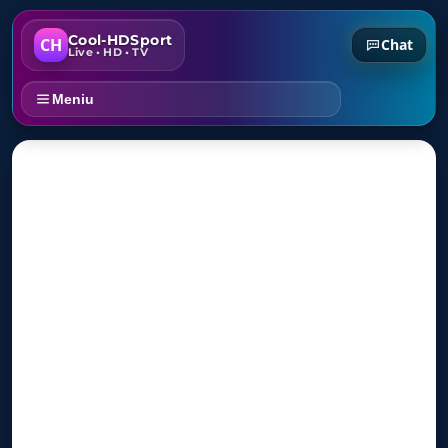
Cool-HDSport
CH
Chat
Live • HD • TV
Meniu