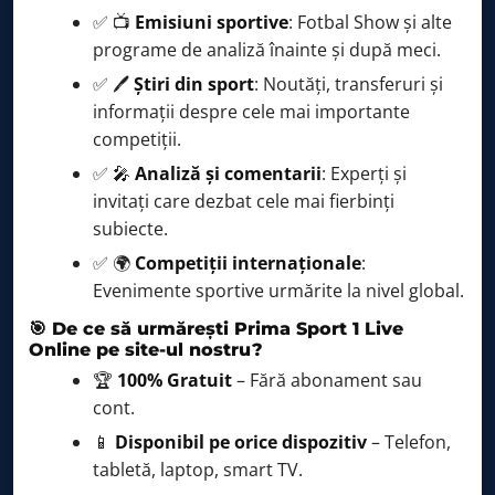
✅ 📺
Emisiuni sportive
: Fotbal Show și alte
programe de analiză înainte și după meci.
✅ 🖊️
Știri din sport
: Noutăți, transferuri și
informații despre cele mai importante
competiții.
✅ 🎤
Analiză și comentarii
: Experți și
invitați care dezbat cele mai fierbinți
subiecte.
✅ 🌍
Competiții internaționale
:
Evenimente sportive urmărite la nivel global.
🎯 De ce să urmărești Prima Sport 1 Live
Online pe site-ul nostru?
🏆
100% Gratuit
– Fără abonament sau
cont.
📱
Disponibil pe orice dispozitiv
– Telefon,
tabletă, laptop, smart TV.