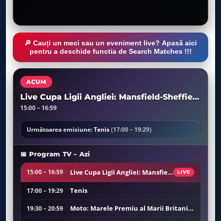
🔎 Cauți un meci sau un eveniment live? Apasă aici
pentru a deschide functia de Search Matches !!!
ACUM
Live Cupa Ligii Angliei: Mansfield-Sheffield United Turul 1
15:00 – 16:59
Următoarea emisiune:
Tenis
(17:00 – 19:29)
📅 Program TV – Azi
Live Cupa Ligii Angliei: Mansfield-Sheffield United Turul 1
15:00 – 16:59
LIVE
Tenis
17:00 – 19:29
Moto: Marele Premiu al Marii Britanii Curse Moto2/ MotoGP/ Moto3
19:30 – 20:59