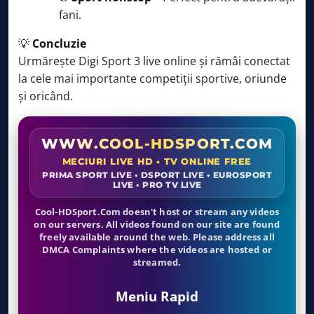
fani.
💡
Concluzie
Urmărește Digi Sport 3 live online și rămâi conectat
la cele mai importante competiții sportive, oriunde
și oricând.
WWW.COOL-HDSPORT.COM
MECIURI LIVE HD • TV ONLINE FREE
PRIMA SPORT LIVE • DSPORT LIVE • EUROSPORT
LIVE • PRO TV LIVE
Cool-HDSport.Com doesn't host or stream any videos
on our servers. All videos found on our site are found
freely available around the web. Please address all
DMCA Complaints where the videos are hosted or
streamed.
Meniu Rapid