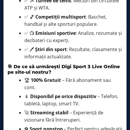
✅ 🎾
Turnee de tenis
: Meciuri din circuitele
ATP și WTA.
✅ 🏀
Competiții multisport
: Baschet,
handbal și alte sporturi populare.
✅ 📺
Emisiuni sportive
: Analize, rezumate și
dezbateri cu experți.
✅ 🖊️
Știri din sport
: Rezultate, clasamente și
informații actualizate.
🎯 De ce să urmărești Digi Sport 3 Live Online
pe site-ul nostru?
🏆
100% Gratuit
– Fără abonament sau
cont.
📱
Disponibil pe orice dispozitiv
– Telefon,
tabletă, laptop, smart TV.
🚀
Streaming stabil
– Experiență de
vizionare fără întreruperi.
⚽
Sport nonstop
– Perfect pentru adevărații