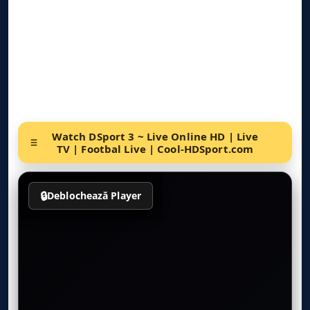
Watch DSport 3 ~ Live Online HD | Live
TV | Footbal Live | Cool-HDSport.com
🔒
Deblochează Player