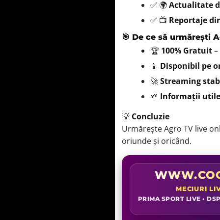
✅ 🌍
Actualitate 
✅ 📺
Reportaje di
🎯 De ce să urmărești A
🏆
100% Gratuit
–
📱
Disponibil pe or
🚀
Streaming stab
🌱
Informații util
💡
Concluzie
Urmărește Agro TV live onli
oriunde și oricând.
WWW.COO
MECIURI LI
PRIMA SPORT LIVE • DSP