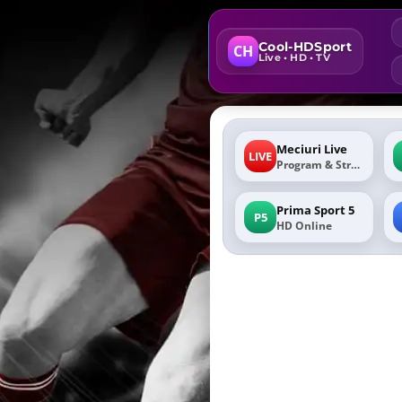
Cool-HDSport
CH
Live • HD • TV
Meciuri Live
LIVE
Program & Stream
Prima Sport 5
P5
HD Online