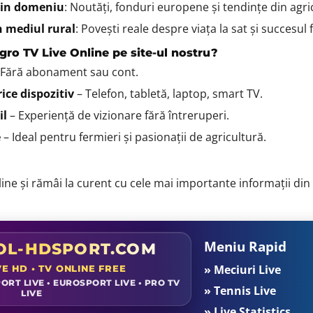
din domeniu
: Noutăți, fonduri europene și tendințe din agri
n mediul rural
: Povești reale despre viața la sat și succesul 
gro TV Live Online pe site-ul nostru?
 Fără abonament sau cont.
ice dispozitiv
– Telefon, tabletă, laptop, smart TV.
il
– Experiență de vizionare fără întreruperi.
e
– Ideal pentru fermieri și pasionații de agricultură.
ne și rămâi la curent cu cele mai importante informații din 
Meniu Rapid
L-HDSPORT.COM
» Meciuri Live
VE HD • TV ONLINE FREE
ORT LIVE • EUROSPORT LIVE • PRO TV
» Tennis Live
LIVE
» Live Statistics