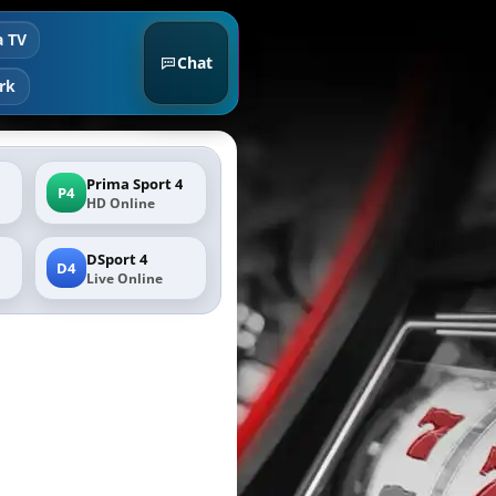
a TV
Chat
rk
Prima Sport 4
P4
HD Online
DSport 4
D4
Live Online