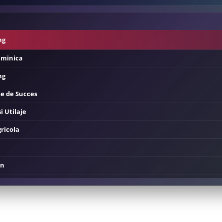
ng
uminica
ng
e de Succes
i Utilaje
ricola
in
Fermier
lclor
va Stiri