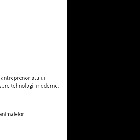
i antreprenoriatului
despre tehnologii moderne,
 animalelor.