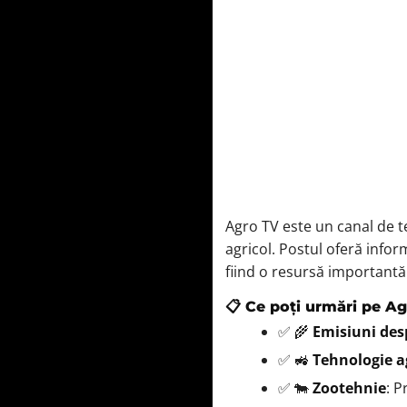
Emisiune Fo
22:00 – 22:59
Ce vor Plan
23:00 – 00:59
Duminica la
01:00 – 01:59
Femei care 
02:00 – 02:29
Teleshoppi
02:30 – 02:59
Ştirile AGR
03:00 – 03:59
Agro TV este un canal de te
agricol. Postul oferă infor
fiind o resursă importantă
📋 Ce poți urmări pe A
✅ 🌾
Emisiuni des
✅ 🚜
Tehnologie a
✅ 🐄
Zootehnie
: P