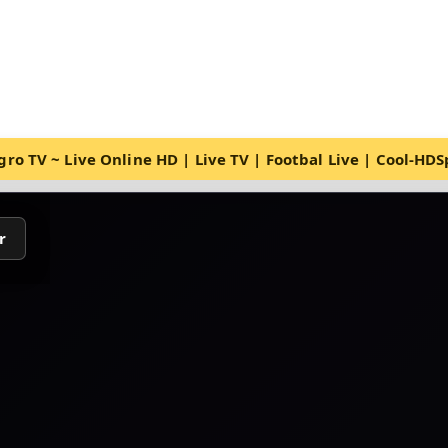
ro TV ~ Live Online HD | Live TV | Footbal Live | Cool-HD
r