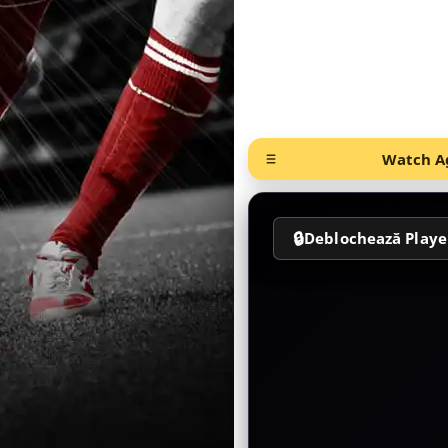
Watch Ag
🔒
Deblochează Playe