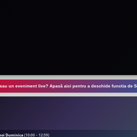
 sau un eveniment live? Apasă aici pentru a deschide functia de S
 noi Duminica
(10:00 – 12:59)