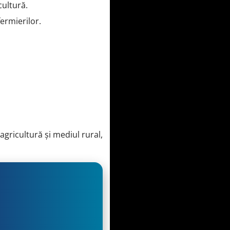
cultură.
fermierilor.
agricultură și mediul rural,