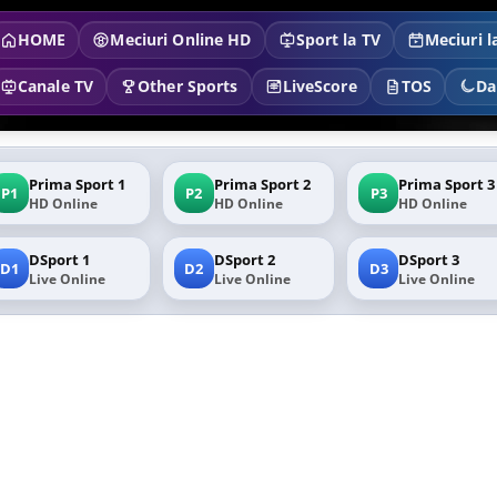
HOME
Meciuri Online HD
Sport la TV
Meciuri l
Canale TV
Other Sports
LiveScore
TOS
Da
Prima Sport 1
Prima Sport 2
Prima Sport 3
P1
P2
P3
HD Online
HD Online
HD Online
DSport 1
DSport 2
DSport 3
D1
D2
D3
Live Online
Live Online
Live Online