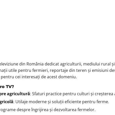
lclor
tele
 tara
te dau pe brazda
ng
O TV
leviziune din România dedicat agriculturii, mediului rural ș
mații utile pentru fermieri, reportaje din teren și emisiuni 
 pentru cei interesați de acest domeniu.
gro TV?
pre agricultură
: Sfaturi practice pentru culturi și creșterea
gricolă
: Utilaje moderne și soluții eficiente pentru ferme.
rograme despre îngrijirea și dezvoltarea fermelor.