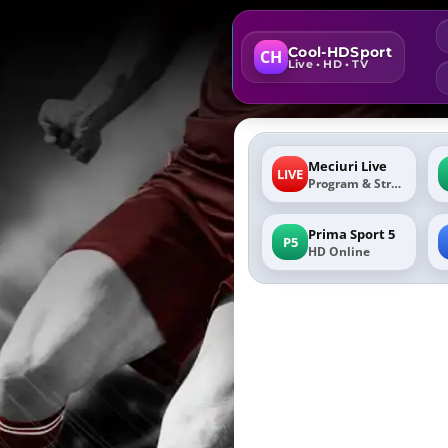
Cool-HDSport
CH
Live • HD • TV
Meciuri Live
LIVE
Program & Stream
Prima Sport 5
P5
HD Online