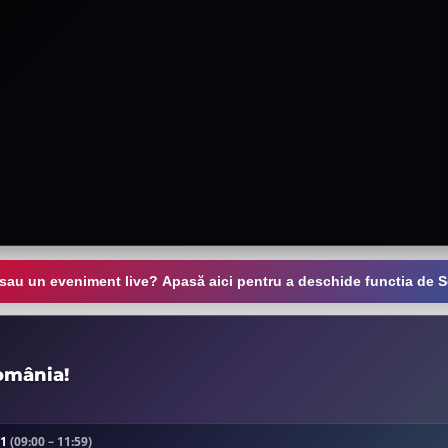
 sau un eveniment live? Apasă aici pentru a deschide functia de S
omânia!
B1
(09:00 – 11:59)