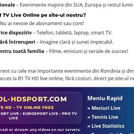
ționale
– Evenimente majore din SUA, Europa și restul lumii
1 TV Live Online pe site-ul nostru?
 Nu ai nevoie de abonament sau cont!
ice dispozitiv
– Telefon, tabletă, laptop, smart TV.
ără întreruperi
– Imagine clară și sunet impecabil.
ntru toată familia
– Filme, emisiuni și seriale de succes!
curent cu cele mai importante evenimente din România și din
cces la B1 TV HD live online, fără costuri, direct pe site-ul n
Meniu Rapid
L-HDSPORT.COM
» Meciuri Live
VE HD • TV ONLINE FREE
ORT LIVE • EUROSPORT LIVE • PRO TV
» Tennis Live
LIVE
» Live Statistics
ost or stream any videos on our servers.