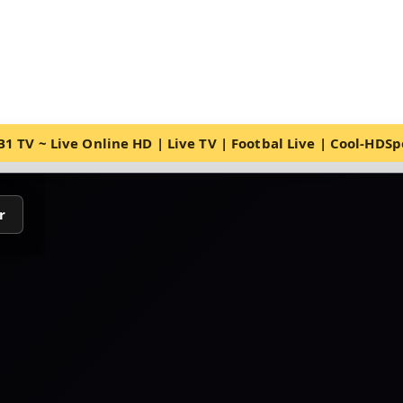
1 TV ~ Live Online HD | Live TV | Footbal Live | Cool-HDS
r