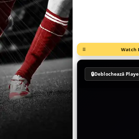
Watch B
🔒
Deblochează Playe