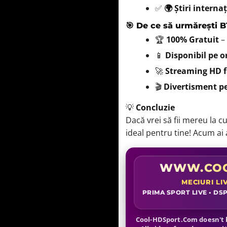
✅
🌍 Știri interna
🎯 De ce să urmărești B
🏆
100% Gratuit
–
📱
Disponibil pe or
🚀
Streaming HD f
🎬
Divertisment pe
💡
Concluzie
Dacă vrei să fii mereu la 
ideal pentru tine! Acum ai a
WWW.COO
MECIURI LI
PRIMA SPORT LIVE • DSP
Cool-HDSport.Com doesn't h