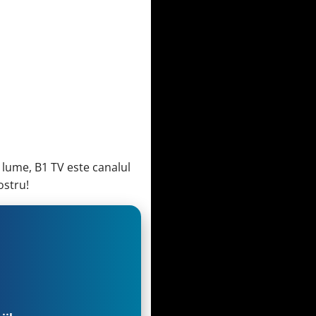
 lume, B1 TV este canalul
ostru!