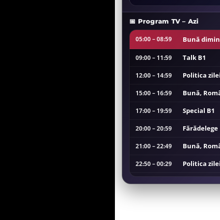
📅 Program TV – Azi
Bună dimin
05:00 – 08:59
Talk B1
09:00 – 11:59
Politica zile
12:00 – 14:59
Bună, Româ
15:00 – 16:59
Special B1
17:00 – 19:59
Fărădelege
20:00 – 20:59
Bună, Româ
21:00 – 22:49
Politica zile
22:50 – 00:29
Fărădelege
00:30 – 01:09
Special B1
01:10 – 03:59