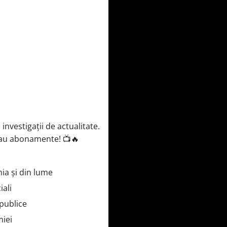
investigații de actualitate.
 sau abonamente! 📺🔥
ia și din lume
iali
 publice
miei