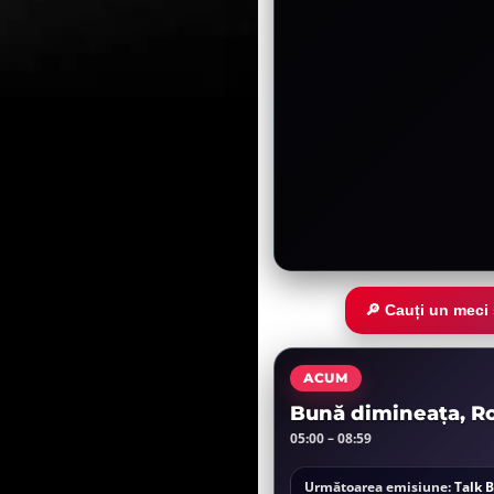
🔎 Cauți un meci
ACUM
Bună dimineața, R
05:00 – 08:59
Următoarea emisiune:
Talk 