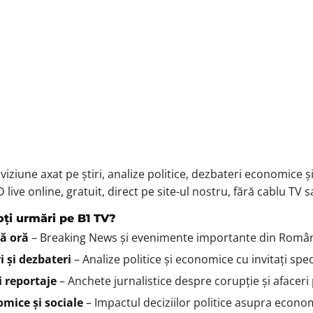
iziune axat pe știri, analize politice, dezbateri economice și 
live online, gratuit, direct pe site-ul nostru, fără cablu TV
poți urmări pe B1 TV?
mă oră
– Breaking News și evenimente importante din Român
i și dezbateri
– Analize politice și economice cu invitați spec
și reportaje
– Anchete jurnalistice despre corupție și afaceri
omice și sociale
– Impactul deciziilor politice asupra econo