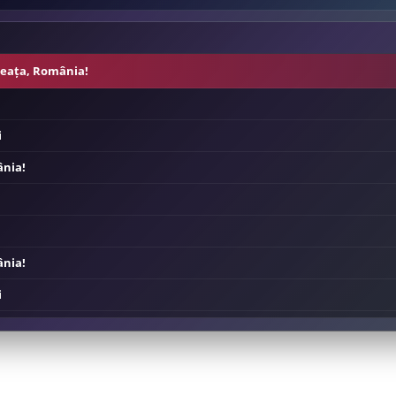
eața, România!
i
nia!
nia!
i