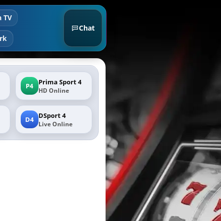
a TV
Chat
rk
Prima Sport 4
P4
HD Online
DSport 4
D4
Live Online