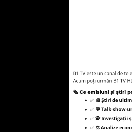
B1 TV este un canal de telev
Acum poți urmări B1 TV HD 
🗞️ Ce emisiuni și știri 
✅
📰 Știri de ulti
✅
💬 Talk-show-ur
✅
🕵️ Investigații 
✅
⚖️ Analize econ