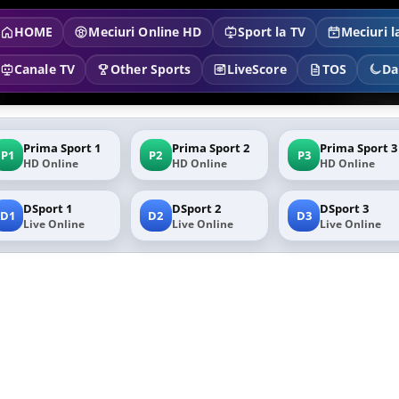
HOME
Meciuri Online HD
Sport la TV
Meciuri l
Canale TV
Other Sports
LiveScore
TOS
Da
Prima Sport 1
Prima Sport 2
Prima Sport 3
P1
P2
P3
HD Online
HD Online
HD Online
DSport 1
DSport 2
DSport 3
D1
D2
D3
Live Online
Live Online
Live Online