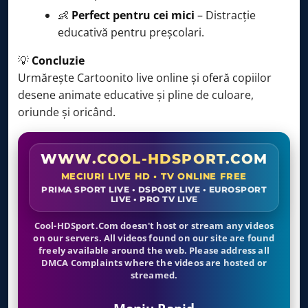
Mr. Bean: Seria animată
21:20 – 21:39
👶
Perfect pentru cei mici
– Distracție
educativă pentru preșcolari.
Grizzy şi lemingii
21:40 – 21:44
Grizzy şi lemingii
21:45 – 21:49
💡
Concluzie
Urmărește Cartoonito live online și oferă copiilor
Grizzy şi lemingii
21:50 – 21:59
desene animate educative și pline de culoare,
Grizzy şi lemingii
22:00 – 22:09
oriunde și oricând.
Grizzy şi lemingii
22:10 – 22:19
WWW.COOL-HDSPORT.COM
Grizzy şi lemingii
22:20 – 22:24
MECIURI LIVE HD • TV ONLINE FREE
Grizzy şi lemingii
22:25 – 22:29
PRIMA SPORT LIVE • DSPORT LIVE • EUROSPORT
LIVE • PRO TV LIVE
Grizzy şi lemingii
22:30 – 22:44
Cool-HDSport.Com doesn't host or stream any videos
Grizzy şi lemingii
22:45 – 22:49
on our servers. All videos found on our site are found
freely available around the web. Please address all
Grizzy şi lemingii
22:50 – 22:59
DMCA Complaints where the videos are hosted or
streamed.
Grizzy şi lemingii
23:00 – 23:09
Grizzy şi lemingii
23:10 – 23:19