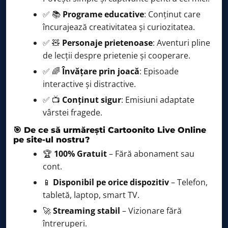
✅ 📚
Programe educative
: Conținut care
Grizzy şi lemingii
18:40 – 18:54
încurajează creativitatea și curiozitatea.
Batroți
18:55 – 19:04
✅ 🧸
Personaje prietenoase
: Aventuri pline
Batroți
19:05 – 19:19
de lecții despre prietenie și cooperare.
Batroți
19:20 – 19:29
✅ 🌈
Învățare prin joacă
: Episoade
interactive și distractive.
Batroți
19:30 – 19:49
✅ 📺
Conținut sigur
: Emisiuni adaptate
Bugs Bunny Constructorii
19:50 – 19:59
vârstei fragede.
Bugs Bunny Constructorii
20:00 – 20:14
🎯 De ce să urmărești Cartoonito Live Online
pe site-ul nostru?
Bugs Bunny Constructorii
20:15 – 20:24
🏆
100% Gratuit
– Fără abonament sau
Bugs Bunny Constructorii
20:25 – 20:44
cont.
Mr. Bean: Seria animată
20:45 – 20:54
📱
Disponibil pe orice dispozitiv
– Telefon,
tabletă, laptop, smart TV.
Mr. Bean: Seria animată
20:55 – 21:09
🚀
Streaming stabil
– Vizionare fără
Mr. Bean: Seria animată
21:10 – 21:19
întreruperi.