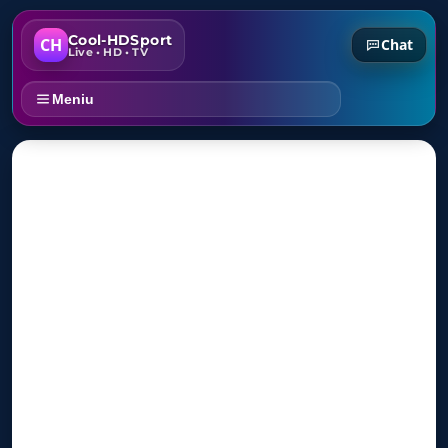
Cool-HDSport
CH
Chat
Live • HD • TV
Meniu