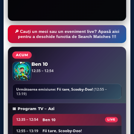
🔎 Cauți un meci sau un eveniment live? Apasă aici
pentru a deschide functia de Search Matches !!!
ACUM
Ben 10
12:35 – 12:54
Următoarea emisiune:
Fii tare, Scooby-Doo!
(12:55 –
13:19)
📅 Program TV – Azi
Ben 10
12:35 – 12:54
LIVE
Fii tare, Scooby-Doo!
12:55 – 13:19