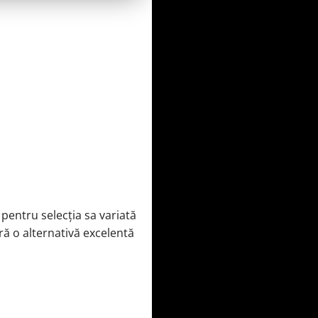
pentru selecția sa variată
eră o alternativă excelentă