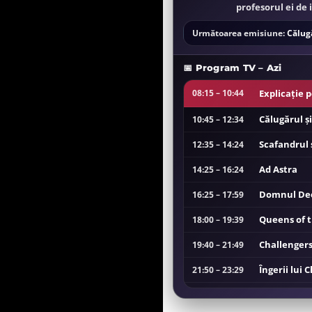
profesorul ei de 
Următoarea emisiune:
Călug
📅 Program TV – Azi
Explicație 
08:15 – 10:44
Călugărul ș
10:45 – 12:34
Scafandrul 
12:35 – 14:24
Ad Astra
14:25 – 16:24
Domnul Dee
16:25 – 17:59
Queens of 
18:00 – 19:39
Challenger
19:40 – 21:49
Îngerii lui 
21:50 – 23:29
Clubul de 
23:30 – 01:29