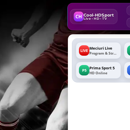
Cool-HDSport
CH
Live • HD • TV
Meciuri Live
LIVE
Program & Stream
Prima Sport 5
P5
HD Online