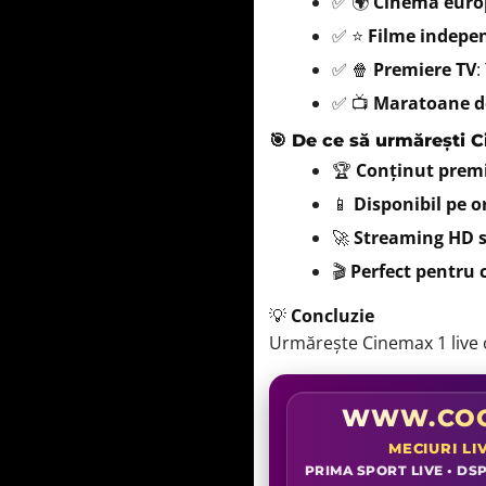
✅ 🌍
Cinema europ
✅ ⭐
Filme indepe
✅ 🍿
Premiere TV
:
✅ 📺
Maratoane d
🎯 De ce să urmărești C
🏆
Conținut pre
📱
Disponibil pe or
🚀
Streaming HD s
🎬
Perfect pentru c
💡
Concluzie
Urmărește Cinemax 1 live o
WWW.COO
MECIURI LI
PRIMA SPORT LIVE • DSP