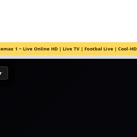
emax 1 ~ Live Online HD | Live TV | Footbal Live | Cool-H
r