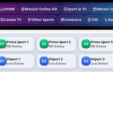
HOME
Meciuri Online HD
Sport la TV
Meciuri l
Canale TV
Other Sports
LiveScore
TOS
Da
Prima Sport 1
Prima Sport 2
Prima Sport 3
P1
P2
P3
HD Online
HD Online
HD Online
DSport 1
DSport 2
DSport 3
D1
D2
D3
Live Online
Live Online
Live Online