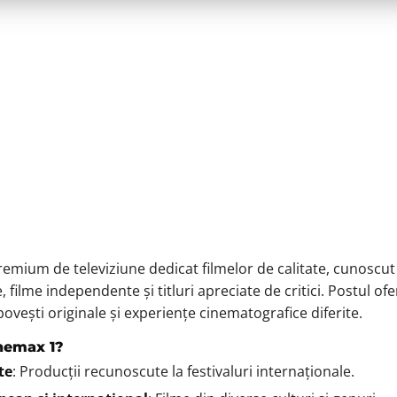
ur
bilă
emium de televiziune dedicat filmelor de calitate, cunoscut 
, filme independente și titluri apreciate de critici. Postul of
 povești originale și experiențe cinematografice diferite.
inemax 1?
te
: Producții recunoscute la festivaluri internaționale.