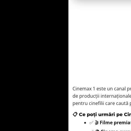
Vestul de A
01:30 – 01:59
Lupta invizi
02:00 – 03:59
Cinemax 1 este un canal pr
de producții internaționale
pentru cinefilii care caută
📋 Ce poți urmări pe C
✅ 🎬
Filme premia