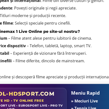
ean și internațional
: Filme din diverse culturi și genuri.
ndente
: Povești originale și regii apreciate.
 Titluri moderne și producții recente.
e filme
: Selecții speciale pentru cinefili.
inemax 1 Live Online pe site-ul nostru?
mium
– Filme atent alese pentru iubitorii de cinema.
ice dispozitiv
– Telefon, tabletă, laptop, smart TV.
tabil
– Experiență de vizionare fără întreruperi.
inefili
– Filme diferite, dincolo de mainstream.
nline și descoperă filme apreciate și producții internațional
Meniu Rapid
L-HDSPORT.COM
» Meciuri Live
VE HD • TV ONLINE FREE
ORT LIVE • EUROSPORT LIVE • PRO TV
» Tennis Live