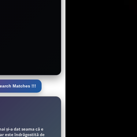
earch Matches !!!
ai și-a dat seama că e
ar este îndrăgostită de