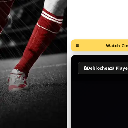
Watch Cin
🔒
Deblochează Playe