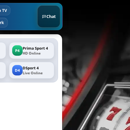
a TV
Chat
rk
Prima Sport 4
P4
HD Online
DSport 4
D4
Live Online