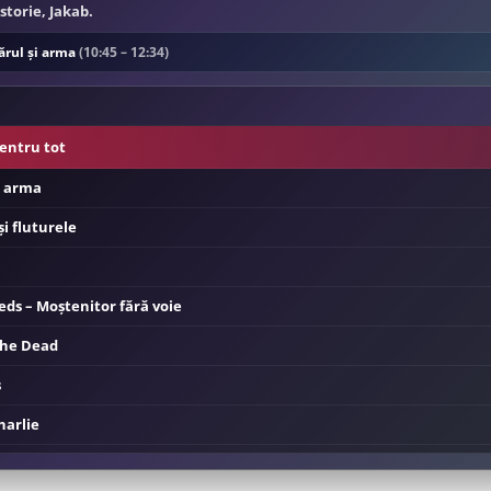
istorie, Jakab.
ărul și arma
(10:45 – 12:34)
pentru tot
i arma
și fluturele
ds – Moștenitor fără voie
the Dead
s
Charlie
noapte