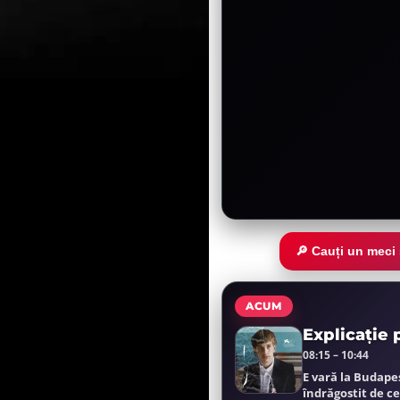
🔎 Cauți un meci
ACUM
Explicație 
08:15 – 10:44
E vară la Budape
îndrăgostit de c