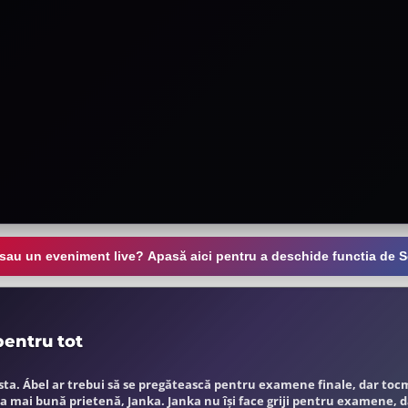
 sau un eveniment live? Apasă aici pentru a deschide functia de S
pentru tot
sta. Ábel ar trebui să se pregătească pentru examene finale, dar tocm
ea mai bună prietenă, Janka. Janka nu își face griji pentru examene, d