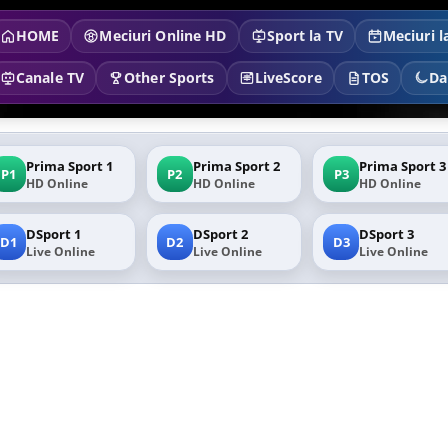
HOME
Meciuri Online HD
Sport la TV
Meciuri l
Canale TV
Other Sports
LiveScore
TOS
Da
Prima Sport 1
Prima Sport 2
Prima Sport 3
P1
P2
P3
HD Online
HD Online
HD Online
DSport 1
DSport 2
DSport 3
D1
D2
D3
Live Online
Live Online
Live Online