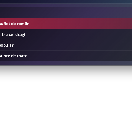
suflet de român
tru cei dragi
populari
ainte de toate