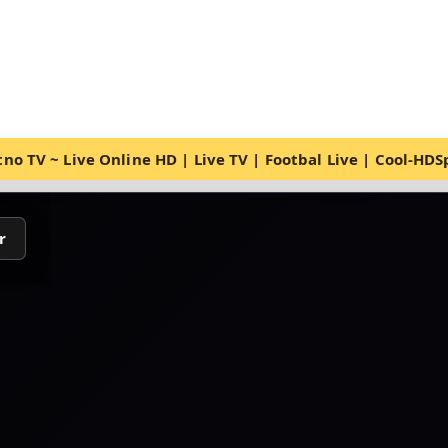
no TV ~ Live Online HD | Live TV | Footbal Live | Cool-HD
r