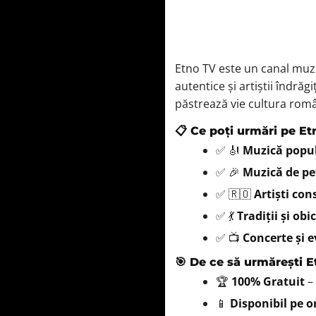
Etno TV este un canal muzi
autentice și artiștii îndrăg
păstrează vie cultura rom
📋 Ce poți urmări pe E
✅ 🎻
Muzică popul
✅ 🎉
Muzică de pe
✅ 🇷🇴
Artiști con
✅ 💃
Tradiții și obi
✅ 📺
Concerte și 
🎯 De ce să urmărești E
🏆
100% Gratuit
–
📱
Disponibil pe or