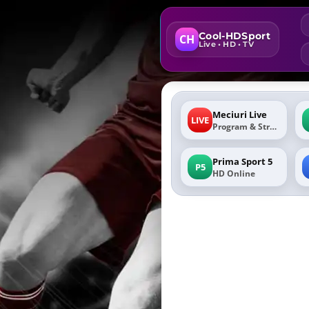
Cool-HDSport
CH
Live • HD • TV
Meciuri Live
LIVE
Program & Stream
Prima Sport 5
P5
HD Online