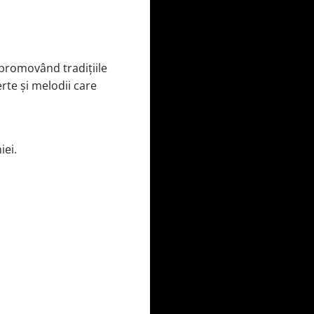
 promovând tradițiile
erte și melodii care
iei.