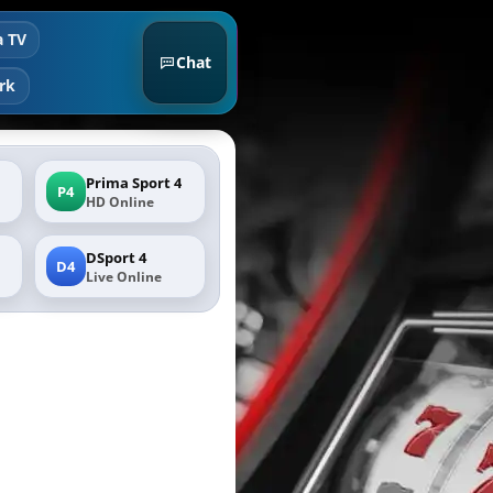
a TV
Chat
rk
Prima Sport 4
P4
HD Online
DSport 4
D4
Live Online