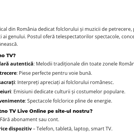
cal din România dedicat folclorului și muzicii de petrecere,
iți ai genului. Postul oferă telespectatorilor spectacole, conc
ânească.
tno TV?
ară autentică
: Melodii tradiționale din toate zonele Român
trecere
: Piese perfecte pentru voie bună.
sacrați
: Interpreți apreciați ai folclorului românesc.
ceiuri
: Emisiuni dedicate culturii și costumelor populare.
evenimente
: Spectacole folclorice pline de energie.
tno TV Live Online pe site-ul nostru?
 Fără abonament sau cont.
ice dispozitiv
– Telefon, tabletă, laptop, smart TV.