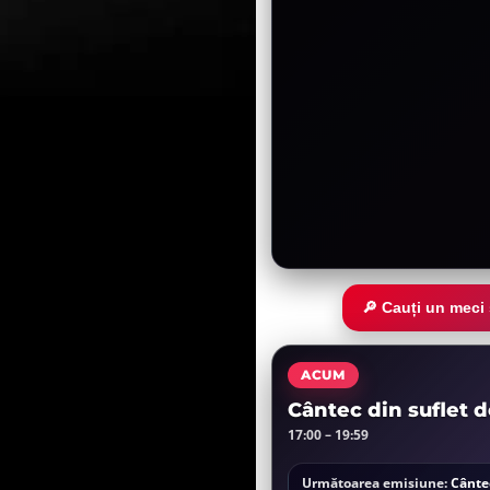
🔎 Cauți un meci
ACUM
Cântec din suflet 
17:00 – 19:59
Următoarea emisiune:
Cânte