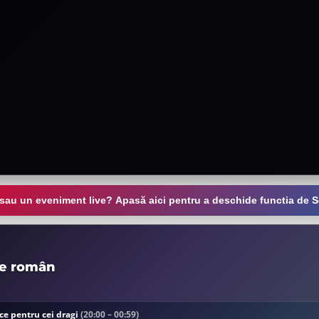
 sau un eveniment live? Apasă aici pentru a deschide functia de S
de român
ce pentru cei dragi
(20:00 – 00:59)