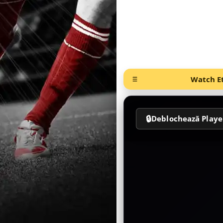
Watch Et
🔒
Deblochează Playe