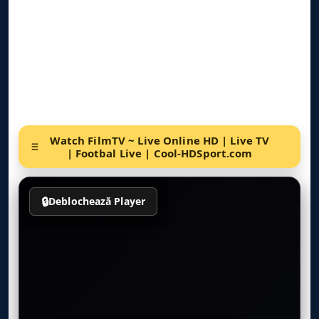
Watch FilmTV ~ Live Online HD | Live TV
| Footbal Live | Cool-HDSport.com
🔒
Deblochează Player