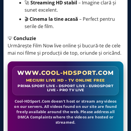
🚀
Streaming HD stabil
– Imagine clară și
sunet excelent.
🎬
Cinema la tine acasă
– Perfect pentru
serile de film.
💡
Concluzie
Urmărește Film Now live online și bucură-te de cele
mai noi filme și producții de top, oriunde și oricând.
WWW.COOL-HDSPORT.COM
MECIURI LIVE HD • TV ONLINE FREE
PRIMA SPORT LIVE • DSPORT LIVE • EUROSPORT
LIVE • PRO TV LIVE
Cool-HDSport.Com doesn't host or stream any videos
on our servers. All videos found on our site are found
freely available around the web. Please address all
DMCA Complaints where the videos are hosted or
streamed.