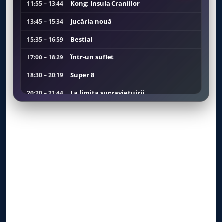
Kong: Insula Craniilor
11:55 – 13:44
Jucăria nouă
13:45 – 15:34
Bestial
15:35 – 16:59
Într-un suflet
17:00 – 18:29
Super 8
18:30 – 20:19
La limita supraviețuirii
20:20 – 21:44
Jocul regal
21:45 – 23:29
Greu de ucis 2
23:30 – 01:29
Excepţia
01:30 – 03:14
Într-un suflet
03:15 – 04:44