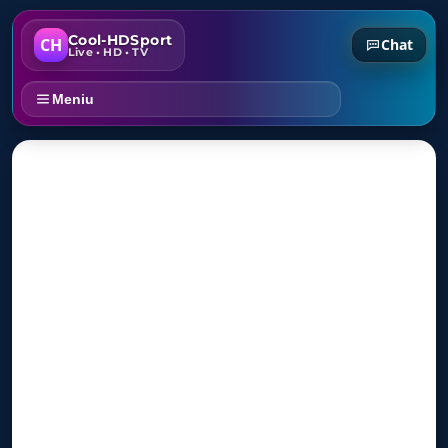
Cool-HDSport
CH
Chat
Live • HD • TV
Meniu