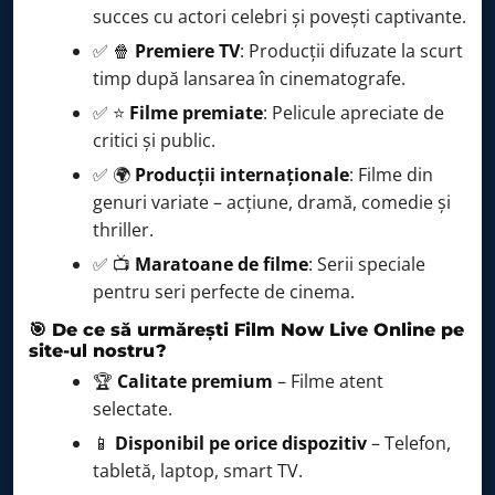
succes cu actori celebri și povești captivante.
✅ 🍿
Premiere TV
: Producții difuzate la scurt
timp după lansarea în cinematografe.
✅ ⭐
Filme premiate
: Pelicule apreciate de
critici și public.
✅ 🌍
Producții internaționale
: Filme din
genuri variate – acțiune, dramă, comedie și
thriller.
✅ 📺
Maratoane de filme
: Serii speciale
pentru seri perfecte de cinema.
🎯 De ce să urmărești Film Now Live Online pe
site-ul nostru?
🏆
Calitate premium
– Filme atent
selectate.
📱
Disponibil pe orice dispozitiv
– Telefon,
tabletă, laptop, smart TV.