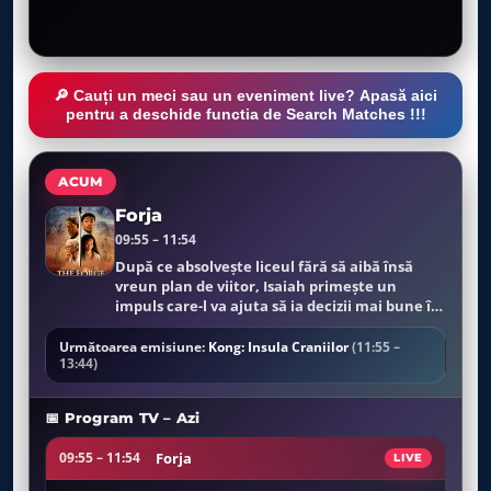
🔎 Cauți un meci sau un eveniment live? Apasă aici
pentru a deschide functia de Search Matches !!!
ACUM
Forja
09:55 – 11:54
După ce absolvește liceul fără să aibă însă
vreun plan de viitor, Isaiah primește un
impuls care-l va ajuta să ia decizii mai bune în
viață.
Următoarea emisiune:
Kong: Insula Craniilor
(11:55 –
13:44)
📅 Program TV – Azi
Forja
09:55 – 11:54
LIVE