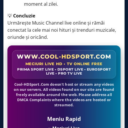
moment al zilei.
💡
Concluzie
Urmărește Music Channel live online și rămâi
conectat la cele mai noi hituri și trenduri muzicale,
oriunde și oricând.
WWW.COOL-HDSPORT.COM
MECIURI LIVE HD • TV ONLINE FREE
PRIMA SPORT LIVE • DSPORT LIVE • EUROSPORT
LIVE • PRO TV LIVE
Cool-HDSport.Com doesn't host or stream any videos
on our servers. All videos found on our site are found
freely available around the web. Please address all
DMCA Complaints where the videos are hosted or
streamed.
Meniu Rapid