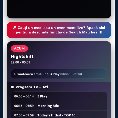
🔎 Cauți un meci sau un eveniment live? Apasă aici
pentru a deschide functia de Search Matches !!!
ACUM
Nightshift
22:00 – 05:59
Următoarea emisiune:
3 Play
(06:00 – 06:14)
📅 Program TV – Azi
3 Play
06:00 – 06:14
Morning Mix
06:15 – 06:59
Today's Hitlist - TOP 10
07:00 – 07:59