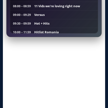
11 Vids we're loving right now
08:00 – 08:59
Versus
09:00 – 09:29
Hot + Hits
09:30 – 09:59
Hitlist Romania
10:00 – 11:59
Hot+Hits
12:00 – 13:29
Versus
13:30 – 13:59
Get fresh! - TODAY'S HOTTEST 5
14:00 – 14:29
Social Media Chart
14:30 – 14:59
Today's Hot Girls
15:00 – 16:04
Beats and massive R'N'B Hits
16:05 – 16:59
Hot + Hits
17:00 – 17:29
3 Play
17:30 – 17:44