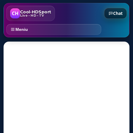
Cool-HDSport
CH
Chat
Live • HD • TV
Meniu