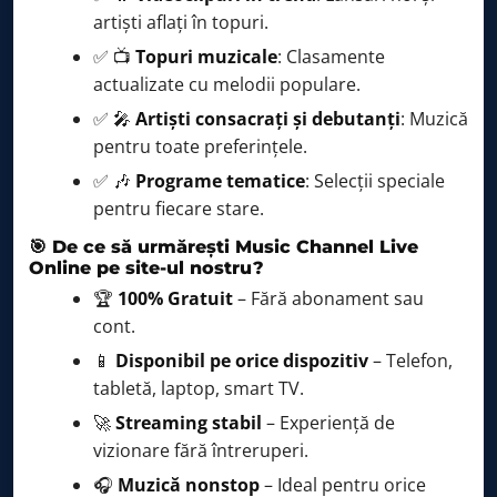
artiști aflați în topuri.
✅ 📺
Topuri muzicale
: Clasamente
actualizate cu melodii populare.
✅ 🎤
Artiști consacrați și debutanți
: Muzică
pentru toate preferințele.
✅ 🎶
Programe tematice
: Selecții speciale
pentru fiecare stare.
🎯 De ce să urmărești Music Channel Live
Online pe site-ul nostru?
🏆
100% Gratuit
– Fără abonament sau
cont.
📱
Disponibil pe orice dispozitiv
– Telefon,
tabletă, laptop, smart TV.
🚀
Streaming stabil
– Experiență de
vizionare fără întreruperi.
🎧
Muzică nonstop
– Ideal pentru orice