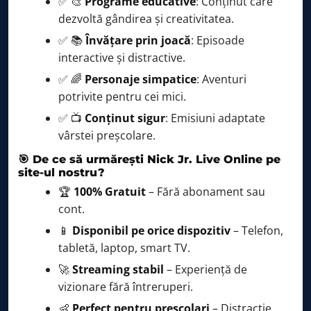
✅ 🎨
Programe educative
: Conținut care
dezvoltă gândirea și creativitatea.
✅ 📚
Învățare prin joacă
: Episoade
interactive și distractive.
✅ 🌈
Personaje simpatice
: Aventuri
potrivite pentru cei mici.
✅ 📺
Conținut sigur
: Emisiuni adaptate
vârstei preșcolare.
🎯 De ce să urmărești Nick Jr. Live Online pe
site-ul nostru?
🏆
100% Gratuit
– Fără abonament sau
cont.
📱
Disponibil pe orice dispozitiv
– Telefon,
tabletă, laptop, smart TV.
🚀
Streaming stabil
– Experiență de
vizionare fără întreruperi.
👶
Perfect pentru preșcolari
– Distracție