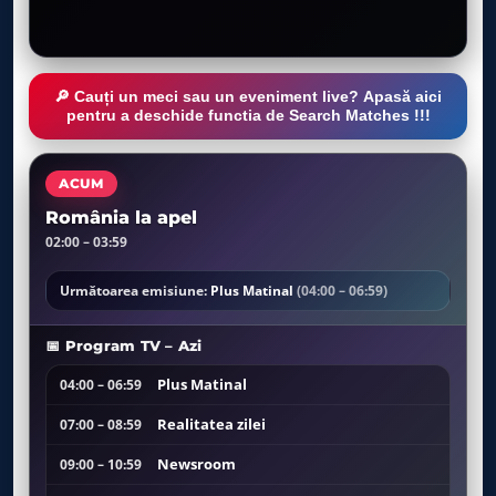
🔎 Cauți un meci sau un eveniment live? Apasă aici
pentru a deschide functia de Search Matches !!!
ACUM
România la apel
02:00 – 03:59
Următoarea emisiune:
Plus Matinal
(04:00 – 06:59)
📅 Program TV – Azi
Plus Matinal
04:00 – 06:59
Realitatea zilei
07:00 – 08:59
Newsroom
09:00 – 10:59