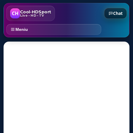
Cool-HDSport
CH
Chat
Live • HD • TV
Meniu