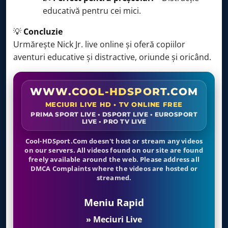
educativă pentru cei mici.
💡
Concluzie
Urmărește Nick Jr. live online și oferă copiilor
aventuri educative și distractive, oriunde și oricând.
WWW.COOL-HDSPORT.COM
MECIURI LIVE HD • TV ONLINE FREE
PRIMA SPORT LIVE • DSPORT LIVE • EUROSPORT
LIVE • PRO TV LIVE
Cool-HDSport.Com doesn't host or stream any videos
on our servers. All videos found on our site are found
freely available around the web. Please address all
DMCA Complaints where the videos are hosted or
streamed.
Meniu Rapid
» Meciuri Live