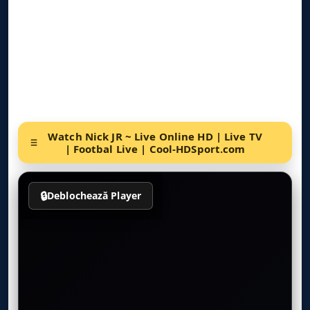
Watch Nick JR ~ Live Online HD | Live TV
| Footbal Live | Cool-HDSport.com
🔒
Deblochează Player