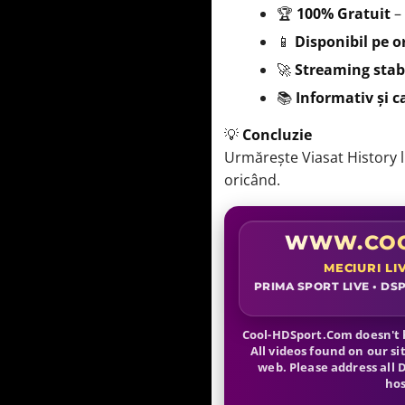
🏆
100% Gratuit
–
📱
Disponibil pe or
🚀
Streaming stab
📚
Informativ și c
💡
Concluzie
Urmărește Viasat History l
oricând.
WWW.COO
MECIURI LI
PRIMA SPORT LIVE • DSP
Cool-HDSport.Com doesn't h
All videos found on our si
web. Please address all
hos