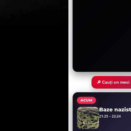
🔎 Cauți un meci
ACUM
Baze nazis
21:25 – 22:24