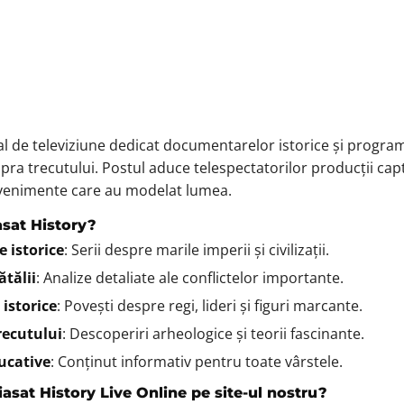
al de televiziune dedicat documentarelor istorice și progra
ra trecutului. Postul aduce telespectatorilor producții capti
evenimente care au modelat lumea.
asat History?
 istorice
: Serii despre marile imperii și civilizații.
ătălii
: Analize detaliate ale conflictelor importante.
 istorice
: Povești despre regi, lideri și figuri marcante.
recutului
: Descoperiri arheologice și teorii fascinante.
ucative
: Conținut informativ pentru toate vârstele.
iasat History Live Online pe site-ul nostru?