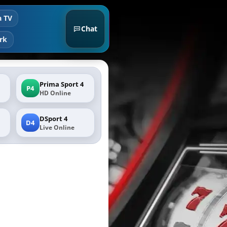
a TV
Chat
rk
Prima Sport 4
P4
HD Online
DSport 4
D4
Live Online