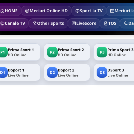
HOME
Meciuri Online HD
Sport la TV
Meciuri l
Canale TV
Other Sports
LiveScore
TOS
Da
Prima Sport 1
Prima Sport 2
Prima Sport 3
P1
P2
P3
HD Online
HD Online
HD Online
DSport 1
DSport 2
DSport 3
D1
D2
D3
Live Online
Live Online
Live Online