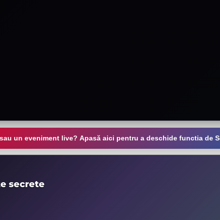
 sau un eveniment live? Apasă aici pentru a deschide functia de S
te secrete