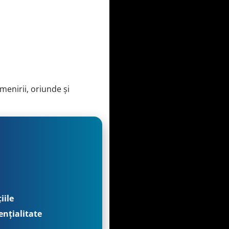
menirii, oriunde și
iile
ențialitate