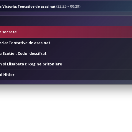
 Victoria: Tentative de asasinat
(22:25 – 00:29)
e secrete
oria: Tentative de asasinat
 Scoției: Codul descifrat
 și Elisabeta I: Regine prizoniere
ui Hitler