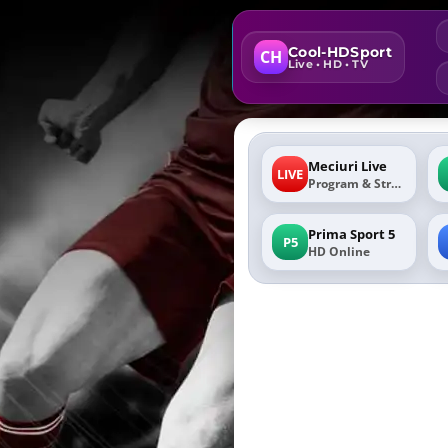
Cool-HDSport
CH
Live • HD • TV
Meciuri Live
LIVE
Program & Stream
Prima Sport 5
P5
HD Online