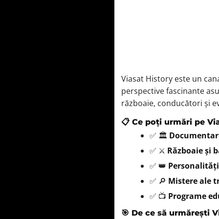
Viasat History este un can
perspective fascinante asup
războaie, conducători și 
📋 Ce poți urmări pe Vi
✅ 🏛️
Documentare
✅ ⚔️
Războaie și b
✅ 👑
Personalități
✅ 🔎
Mistere ale t
✅ 📺
Programe ed
🎯 De ce să urmărești V