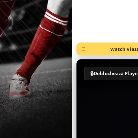
Watch Viasa
🔒
Deblochează Playe