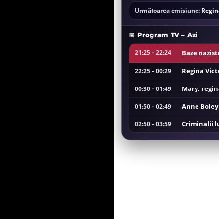
Următoarea emisiune:
Regina
📅 Program TV – Azi
Baze nazist
21:25 – 22:24
Regina Vict
22:25 – 00:29
Mary, regina
00:30 – 01:49
Anne Boleyn
01:50 – 02:49
Criminalii l
02:50 – 03:59