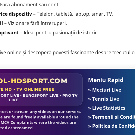
 Fără abonament sau cont.
ice dispozitiv
– Telefon, tabletă, laptop, smart TV.
il
– Vizionare fără întreruperi.
aptivant
– Ideal pentru pasionații de istorie.
ive online și descoperă povești fascinante despre trecutul o
Meniu Rapid
L-HDSPORT.COM
» Meciuri Live
VE HD • TV ONLINE FREE
ORT LIVE • EUROSPORT LIVE • PRO TV
» Tennis Live
LIVE
» Live Statistics
ost or stream any videos on our servers.
» Termenii și Condiț
te are found freely available around the
 DMCA Complaints where the videos are
» Politica de Confid
ted or streamed.