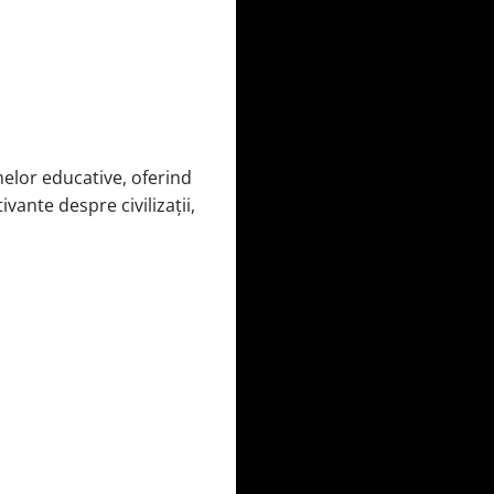
melor educative, oferind
vante despre civilizații,