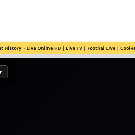
t History ~ Live Online HD | Live TV | Footbal Live | Cool
r